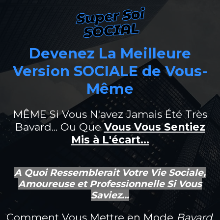
Devenez La Meilleure
Version SOCIALE de Vous-
Même
MÊME Si Vous N'avez Jamais Été Très
Bavard... Ou Que
Vous Vous Sentiez
Mis à L'écart...
A Quoi Ressemblerait Votre Vie Sociale,
Amoureuse et Professionnelle Si Vous
Saviez...
Comment Vous Mettre en Mode
Bavard,